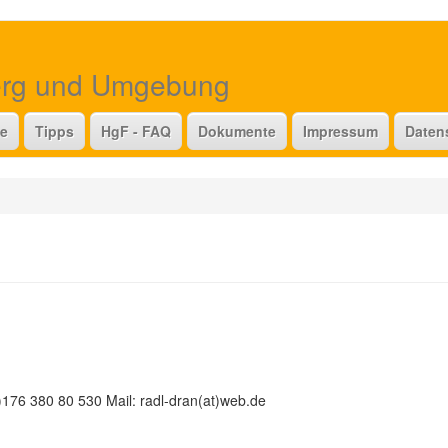
erg und Umgebung
te
Tipps
HgF - FAQ
Dokumente
Impressum
Daten
176 380 80 530 Mail: radl-dran(at)web.de