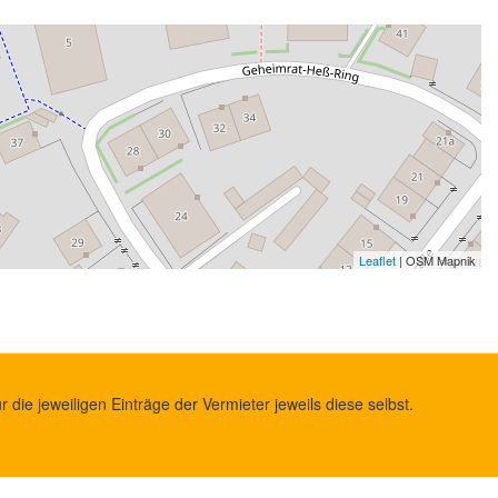
Leaflet
| OSM Mapnik
die jeweiligen Einträge der Vermieter jeweils diese selbst.