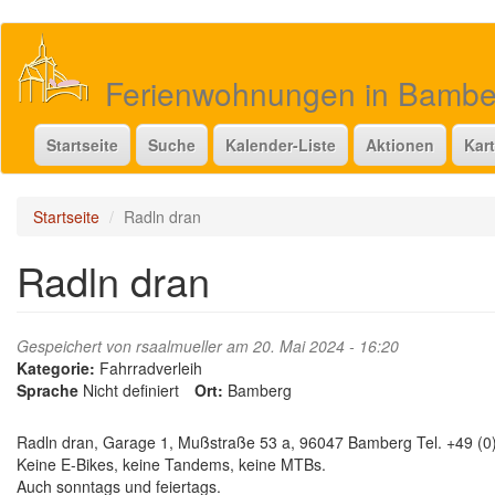
Direkt
zum
Inhalt
Ferienwohnungen in Bamb
Startseite
Suche
Kalender-Liste
Aktionen
Kar
Startseite
Radln dran
Radln dran
Gespeichert von
rsaalmueller
am 20. Mai 2024 - 16:20
Kategorie:
Fahrradverleih
Sprache
Nicht definiert
Ort:
Bamberg
Radln dran, Garage 1, Mußstraße 53 a, 96047 Bamberg Tel. +49 (0)
Keine E-Bikes, keine Tandems, keine MTBs.
Auch sonntags und feiertags.