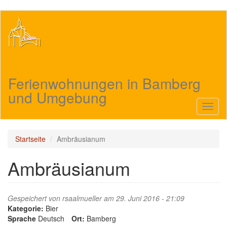
Direkt
zum
Inhalt
Ferienwohnungen in Bamberg
und Umgebung
Navig
aktivi
Startseite
Ambräusianum
Ambräusianum
Gespeichert von
rsaalmueller
am 29. Juni 2016 - 21:09
Kategorie:
Bier
Sprache
Deutsch
Ort:
Bamberg