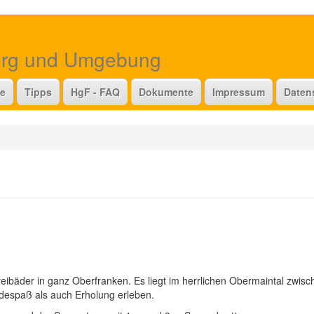
erg und Umgebung
te
Tipps
HgF - FAQ
Dokumente
Impressum
Daten
ibäder in ganz Oberfranken. Es liegt im herrlichen Obermaintal zwisc
espaß als auch Erholung erleben.