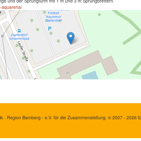
änge und der Sprungturm mit 1 m und 3 m Sprungbrettern.
m-aquarena/
k - Region Bamberg - e.V. für die Zusammenstellung. © 2007 - 2026 für 