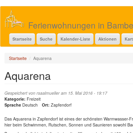
Direkt
zum
Inhalt
Ferienwohnungen in Bamb
Startseite
Suche
Kalender-Liste
Aktionen
Kar
Startseite
Aquarena
Aquarena
Gespeichert von
rsaalmueller
am 15. Mai 2016 - 19:17
Kategorie:
Freizeit
Sprache
Deutsch
Ort:
Zapfendorf
Das Aquarena in Zapfendorf ist eines der schönsten Warmwasser-Fre
hier beim Schwimmen, Rutschen, Sonnen und Saunieren sowohl Bad