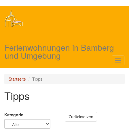
Direkt
zum
Inhalt
Ferienwohnungen in Bamberg
und Umgebung
Navig
aktivi
Startseite
Tipps
Tipps
Kategorie
Zurücksetzen