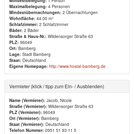
Mindestbelegung:
1 Person
Maximalbelegung:
4 Personen
Mindestübernachtungen:
2 Übernachtungen
Wohnfläche:
44.00 m²
Schlafzimmer:
2 Schlafzimmer
Bäder:
2 Bäder
Straße & Haus-Nr.:
Wildensorger Straße 63
PLZ:
96049
Ort:
Bamberg
Lage:
Stadt Bamberg
Staat:
Deutschland
Eigene Homepage:
http://www.hostal-bamberg.de
Ausblenden
Vermieter (klick / tipp zum Ein- / Ausblenden)
Name (Vermieter):
Jacob, Nicole
Straße (Vermieter):
Wildensorger Straße 63
PLZ (Vermieter):
96049
Ort (Vermieter):
Bamberg
Staat (Vermieter):
Deutschland
Telefon Nummer:
0951 51 93 11 5