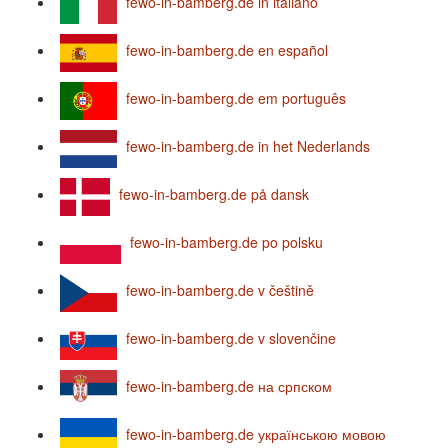
fewo-in-bamberg.de in italiano
fewo-in-bamberg.de en español
fewo-in-bamberg.de em português
fewo-in-bamberg.de in het Nederlands
fewo-in-bamberg.de på dansk
fewo-in-bamberg.de po polsku
fewo-in-bamberg.de v češtině
fewo-in-bamberg.de v slovenčine
fewo-in-bamberg.de на српском
fewo-in-bamberg.de українською мовою