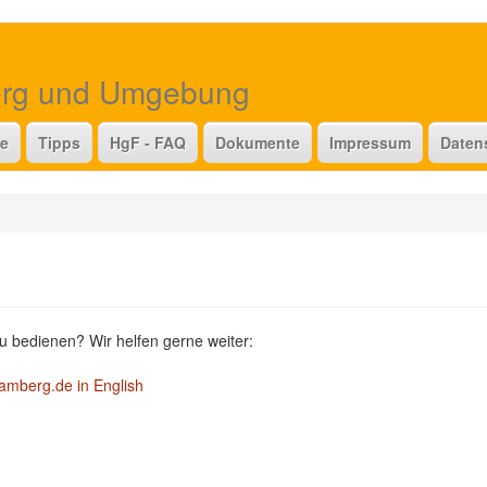
erg und Umgebung
te
Tipps
HgF - FAQ
Dokumente
Impressum
Daten
u bedienen? Wir helfen gerne weiter:
amberg.de in English