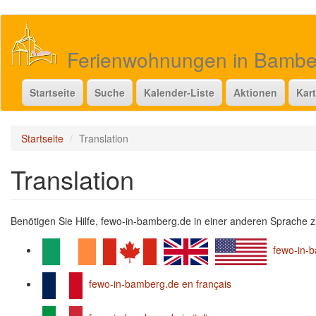
Direkt
zum
Inhalt
Ferienwohnungen in Bamb
Startseite
Suche
Kalender-Liste
Aktionen
Kar
Startseite
Translation
Translation
Benötigen Sie Hilfe, fewo-in-bamberg.de in einer anderen Sprache z
fewo-in-b
fewo-in-bamberg.de en français