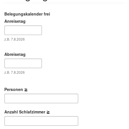
Belegungskalender frei
Anreisetag
Datum
z.B. 7.8.2026
Abreisetag
Datum
z.B. 7.8.2026
Personen ≧
Anzahl Schlafzimmer ≧