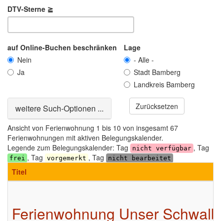
DTV-Sterne ≧
auf Online-Buchen beschränken
Lage
Nein
- Alle -
Ja
Stadt Bamberg
Landkreis Bamberg
Zurücksetzen
Ausblenden
weitere Such-Optionen ...
Ansicht von Ferienwohnung 1 bis 10 von insgesamt 67
Ferienwohnungen mit aktiven Belegungskalender.
Legende zum Belegungskalender: Tag
, Tag
nicht verfügbar
, Tag
, Tag
frei
vorgemerkt
nicht bearbeitet
Titel
Ferienwohnung Unser Schwalb