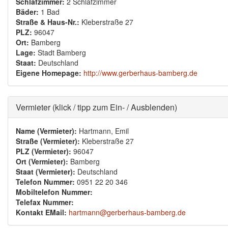
Schlafzimmer:
2 Schlafzimmer
Bäder:
1 Bad
Straße & Haus-Nr.:
Kleberstraße 27
PLZ:
96047
Ort:
Bamberg
Lage:
Stadt Bamberg
Staat:
Deutschland
Eigene Homepage:
http://www.gerberhaus-bamberg.de
Ausblenden
Vermieter (klick / tipp zum Ein- / Ausblenden)
Name (Vermieter):
Hartmann, Emil
Straße (Vermieter):
Kleberstraße 27
PLZ (Vermieter):
96047
Ort (Vermieter):
Bamberg
Staat (Vermieter):
Deutschland
Telefon Nummer:
0951 22 20 346
Mobiltelefon Nummer:
Telefax Nummer:
Kontakt EMail:
hartmann@gerberhaus-bamberg.de