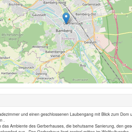
 Badezimmer und einen geschlossenen Laubengang mit Blick zum Dom un
n .
rch das Ambiente des Gerberhauses, die behutsame Sanierung, den gesc
komfort aus . Das Gerberhaus liegt zentral mitten im Weltkulturerbe .