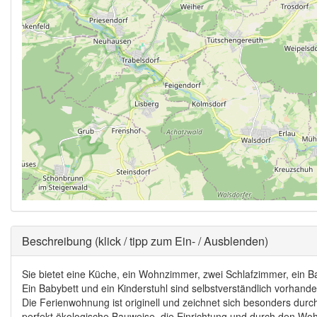
Ausblenden
Beschreibung (klick / tipp zum Ein- / Ausblenden)
Sie bietet eine Küche, ein Wohnzimmer, zwei Schlafzimmer, ein
Ein Babybett und ein Kinderstuhl sind selbstverständlich vorhande
Die Ferienwohnung ist originell und zeichnet sich besonders du
perfekt ökologische Bauweise, die Einrichtung und durch den Wohn