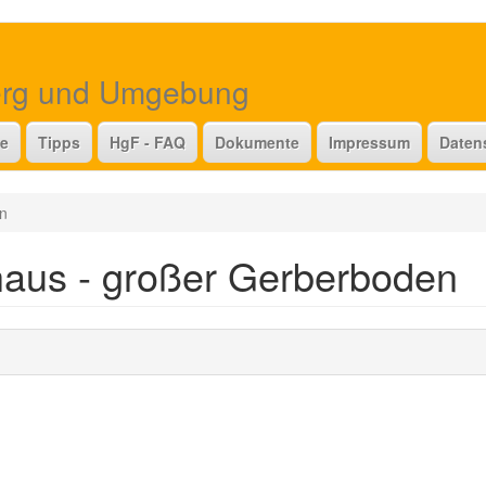
erg und Umgebung
te
Tipps
HgF - FAQ
Dokumente
Impressum
Daten
n
aus - großer Gerberboden