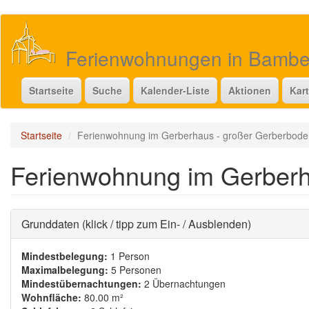
Direkt
zum
Inhalt
Ferienwohnungen in Bamb
Startseite
Suche
Kalender-Liste
Aktionen
Kar
Startseite
Ferienwohnung im Gerberhaus - großer Gerberbode
Ferienwohnung im Gerberh
Ausblenden
Grunddaten (klick / tipp zum Ein- / Ausblenden)
Mindestbelegung:
1 Person
Maximalbelegung:
5 Personen
Mindestübernachtungen:
2 Übernachtungen
Wohnfläche:
80.00 m²