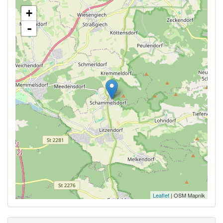
+
-
Leaflet
| OSM Mapnik