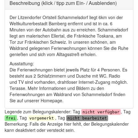
Ausblenden
Beschreibung (klick / tipp zum Ein- / Ausblenden)
Der Litzendorfer Ortsteil Schammelsdorf liegt 6km von der
Weltkulturerbestadt Bamberg entfernt und ist in ca. 6
Minuten von der Autobahn aus zu erreichen. Schammelsdorf
liegt am malerischen Ellertal, die Fränkische Toskana, am
Tor zur Fränkischen Schweiz. In unseren schönen, am
Waldrand gelegenen Ferienwohnungen können Sie die Ruhe
genießen und sich vom Alltagsstreß erholen.
Ausstattung:
Die Ferienwohnungen bietet jeweils Platz für 4 Personen. Es
besteht aus 2 Schlafzimmern und Dusche mit WC. Radio
und TV sind vorhanden, drahtloser Internet-Zugang möglich.
Terasse. Mehr Informationen und Bildern zu den
Ferienwohnungen am Waldrand von Schammelsdorf finden
Sie auf unserer Homepage.
Legende zum Belegungskalender: Tag
, Tag
nicht verfügbar
, Tag
, Tag
frei
vorgemerkt
nicht bearbeitet
Bemerkung: Falls die Anzeige hier fehlt, der Belegungskalender
kann deaktiviert oder versteckt sein.