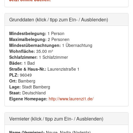
Ausblenden
Grunddaten (klick / tipp zum Ein- / Ausblenden)
Mindestbelegung:
1 Person
Maximalbelegung:
2 Personen
Mindestübernachtungen:
1 Übernachtung
Wohnfläche:
35.00 m²
Schlafzimmer:
1 Schlafzimmer
Bäder:
1 Bad
Straße & Haus-Nr.:
Laurenzistraße 1
PLZ:
96049
Ort:
Bamberg
Lage:
Stadt Bamberg
Staat:
Deutschland
Eigene Homepage:
http://www.laurenzi1.de/
Ausblenden
Vermieter (klick / tipp zum Ein- / Ausblenden)
Name (Vermieter):
Ngure, Nadia (Nadejda)