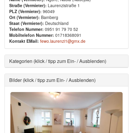
Straße (Vermieter):
Laurenzistraße 1
PLZ (Vermieter):
96049
Ort (Vermieter):
Bamberg
Staat (Vermieter):
Deutschland
Telefon Nummer:
0951 91 79 70 52
Mobiltelefon Nummer:
01718368091
Kontakt EMail:
fewo.laurenzi1@gmx.de
Ausblenden
Kategorien (klick / tipp zum Ein- / Ausblenden)
Ausblenden
Bilder (klick / tipp zum Ein- / Ausblenden)