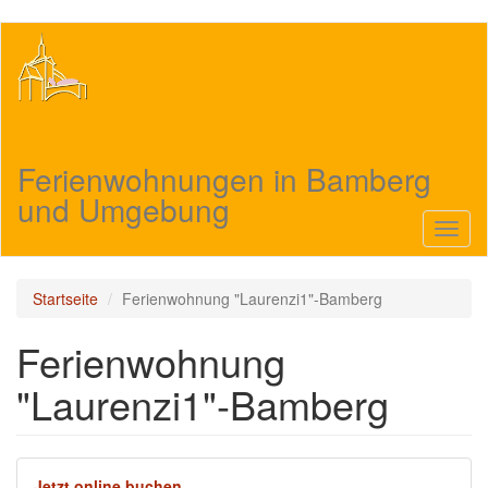
Direkt
zum
Inhalt
Ferienwohnungen in Bamberg
und Umgebung
Navig
aktivi
Startseite
Ferienwohnung "Laurenzi1"-Bamberg
Ferienwohnung
"Laurenzi1"-Bamberg
Jetzt online buchen.