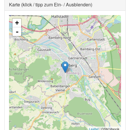
Ausblenden
Karte (klick / tipp zum Ein- / Ausblenden)
+
-
Leaflet
| OSM Mapnik