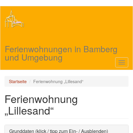
Direkt
zum
Inhalt
Ferienwohnungen in Bamberg
und Umgebung
Navig
aktivi
Startseite
Ferienwohnung „Lillesand“
Ferienwohnung
„Lillesand“
Ausblenden
Grunddaten (klick / tipp zum Ein- / Ausblenden)