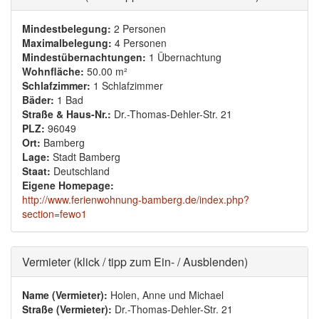
Mindestbelegung:
2 Personen
Maximalbelegung:
4 Personen
Mindestübernachtungen:
1 Übernachtung
Wohnfläche:
50.00 m²
Schlafzimmer:
1 Schlafzimmer
Bäder:
1 Bad
Straße & Haus-Nr.:
Dr.-Thomas-Dehler-Str. 21
PLZ:
96049
Ort:
Bamberg
Lage:
Stadt Bamberg
Staat:
Deutschland
Eigene Homepage:
http://www.ferienwohnung-bamberg.de/index.php?
section=fewo1
Ausblenden
Vermieter (klick / tipp zum Ein- / Ausblenden)
Name (Vermieter):
Holen, Anne und Michael
Straße (Vermieter):
Dr.-Thomas-Dehler-Str. 21