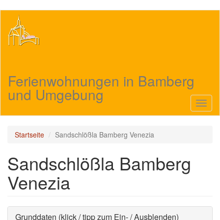
Direkt
zum
Inhalt
Ferienwohnungen in Bamberg
und Umgebung
Navig
aktivi
Startseite
Sandschlößla Bamberg Venezia
Sandschlößla Bamberg
Venezia
Ausblenden
Grunddaten (klick / tipp zum Ein- / Ausblenden)