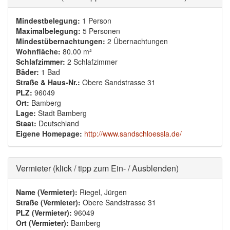
Mindestbelegung:
1 Person
Maximalbelegung:
5 Personen
Mindestübernachtungen:
2 Übernachtungen
Wohnfläche:
80.00 m²
Schlafzimmer:
2 Schlafzimmer
Bäder:
1 Bad
Straße & Haus-Nr.:
Obere Sandstrasse 31
PLZ:
96049
Ort:
Bamberg
Lage:
Stadt Bamberg
Staat:
Deutschland
Eigene Homepage:
http://www.sandschloessla.de/
Ausblenden
Vermieter (klick / tipp zum Ein- / Ausblenden)
Name (Vermieter):
Riegel, Jürgen
Straße (Vermieter):
Obere Sandstrasse 31
PLZ (Vermieter):
96049
Ort (Vermieter):
Bamberg