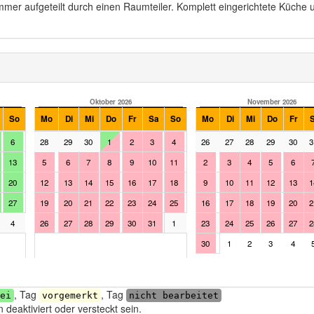
mmer aufgeteilt durch einen Raumteiler. Komplett eingerichtete Küch
Oktober 2026
November 2026
So
Mo
Di
Mi
Do
Fr
Sa
So
Mo
Di
Mi
Do
Fr
6
28
29
30
1
2
3
4
26
27
28
29
30
3
13
5
6
7
8
9
10
11
2
3
4
5
6
20
12
13
14
15
16
17
18
9
10
11
12
13
1
27
19
20
21
22
23
24
25
16
17
18
19
20
2
4
26
27
28
29
30
31
1
23
24
25
26
27
2
30
1
2
3
4
, Tag
, Tag
ei
vorgemerkt
nicht bearbeitet
deaktiviert oder versteckt sein.