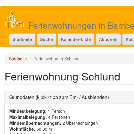
Direkt
zum
Inhalt
Ferienwohnungen in Bamb
Startseite
Suche
Kalender-Liste
Aktionen
Kar
Startseite
Ferienwohnung Schlund
Ferienwohnung Schlund
Ausblenden
Grunddaten (klick / tipp zum Ein- / Ausblenden)
Mindestbelegung:
1 Person
Maximalbelegung:
4 Personen
Mindestübernachtungen:
2 Übernachtungen
Wohnfläche:
50.00 m²