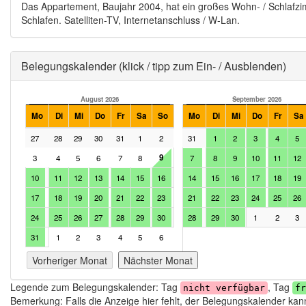
Das Appartement, Baujahr 2004, hat ein großes Wohn- / Schlafzi
Schlafen. Satelliten-TV, Internetanschluss / W-Lan.
Ausblenden
Belegungskalender (klick / tipp zum Ein- / Ausblenden)
August 2026
September 2026
Mo
Di
Mi
Do
Fr
Sa
So
Mo
Di
Mi
Do
Fr
Sa
27
28
29
30
31
1
2
31
1
2
3
4
5
9
3
4
5
6
7
8
7
8
9
10
11
12
10
11
12
13
14
15
16
14
15
16
17
18
19
17
18
19
20
21
22
23
21
22
23
24
25
26
24
25
26
27
28
29
30
28
29
30
1
2
3
31
1
2
3
4
5
6
Vorheriger Monat
Nächster Monat
Legende zum Belegungskalender: Tag
, Tag
nicht verfügbar
fr
Bemerkung: Falls die Anzeige hier fehlt, der Belegungskalender kann 