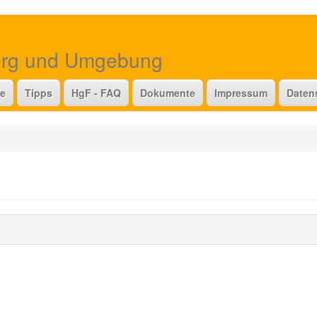
erg und Umgebung
te
Tipps
HgF - FAQ
Dokumente
Impressum
Daten