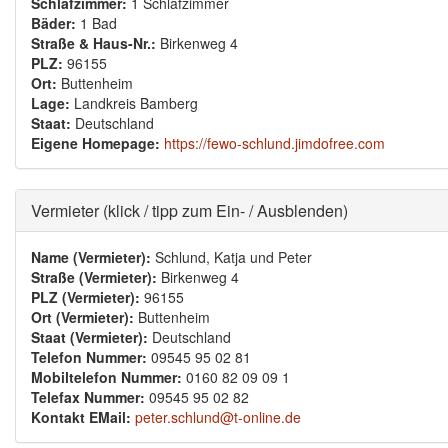
Schlafzimmer:
1 Schlafzimmer
Bäder:
1 Bad
Straße & Haus-Nr.:
Birkenweg 4
PLZ:
96155
Ort:
Buttenheim
Lage:
Landkreis Bamberg
Staat:
Deutschland
Eigene Homepage:
https://fewo-schlund.jimdofree.com
Ausblenden
Vermieter (klick / tipp zum Ein- / Ausblenden)
Name (Vermieter):
Schlund, Katja und Peter
Straße (Vermieter):
Birkenweg 4
PLZ (Vermieter):
96155
Ort (Vermieter):
Buttenheim
Staat (Vermieter):
Deutschland
Telefon Nummer:
09545 95 02 81
Mobiltelefon Nummer:
0160 82 09 09 1
Telefax Nummer:
09545 95 02 82
Kontakt EMail:
peter.schlund@t-online.de