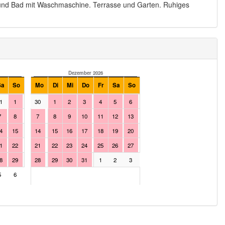
e und Bad mit Waschmaschine. Terrasse und Garten. Ruhiges
Dezember 2026
Januar 2027
Sa
So
Mo
Di
Mi
Do
Fr
Sa
So
Mo
Di
Mi
Do
Fr
1
1
30
1
2
3
4
5
6
28
29
30
31
1
7
8
7
8
9
10
11
12
13
4
5
6
7
8
4
15
14
15
16
17
18
19
20
11
12
13
14
15
1
22
21
22
23
24
25
26
27
18
19
20
21
22
8
29
28
29
30
31
1
2
3
25
26
27
28
29
5
6