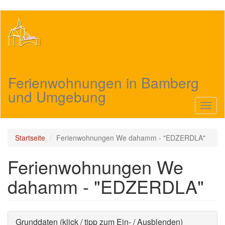
Direkt
zum
Inhalt
Ferienwohnungen in Bamberg
und Umgebung
Navig
aktivi
Startseite
Ferienwohnungen We dahamm - "EDZERDLA"
Ferienwohnungen We
dahamm - "EDZERDLA"
Ausblenden
Grunddaten (klick / tipp zum Ein- / Ausblenden)