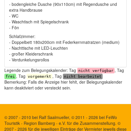
- bodengleiche Dusche (90x110cm) mit Regendusche und
extra Handbrause
- WC
- Waschtisch mit Spiegelschrank
- Fön
Schlafzimmer:
- Doppelbett 180x200cm mit Federkernmatratzen (medium)
- Nachttische mit LED-Leuchten
- großer Kleiderschrank
- Verdunkelungsrollos
Legende zum Belegungskalender: Tag
, Tag
nicht verfügbar
, Tag
, Tag
frei
vorgemerkt
nicht bearbeitet
Bemerkung: Falls die Anzeige hier fehlt, der Belegungskalender
kann deaktiviert oder versteckt sein.
© 2007 - 2010 bei Ralf Saalmueller, © 2011 - 2026 bei FeWo
Touristik - Region Bamberg - e.V. für die Zusammenstellung. ©
2007 - 2026 für die jeweiligen Einträge der Vermieter jeweils diese