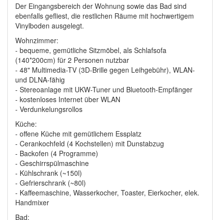
Der Eingangsbereich der Wohnung sowie das Bad sind
ebenfalls gefliest, die restlichen Räume mit hochwertigem
Vinylboden ausgelegt.
Wohnzimmer:
- bequeme, gemütliche Sitzmöbel, als Schlafsofa
(140*200cm) für 2 Personen nutzbar
- 48" Multimedia-TV (3D-Brille gegen Leihgebühr), WLAN-
und DLNA-fähig
- Stereoanlage mit UKW-Tuner und Bluetooth-Empfänger
- kostenloses Internet über WLAN
- Verdunkelungsrollos
Küche:
- offene Küche mit gemütlichem Essplatz
- Cerankochfeld (4 Kochstellen) mit Dunstabzug
- Backofen (4 Programme)
- Geschirrspülmaschine
- Kühlschrank (~150l)
- Gefrierschrank (~80l)
- Kaffeemaschine, Wasserkocher, Toaster, Eierkocher, elek.
Handmixer
Bad: