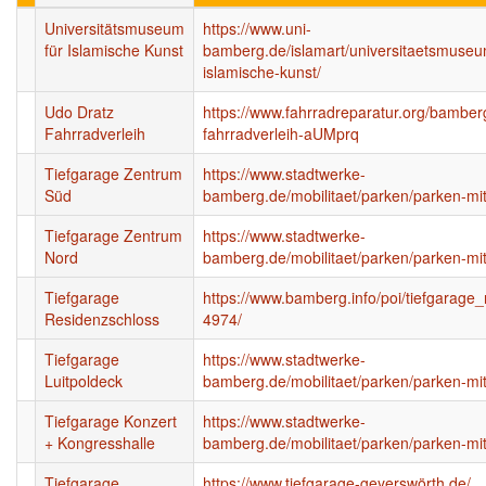
Universitätsmuseum
https://www.uni-
für Islamische Kunst
bamberg.de/islamart/universitaetsmuseu
islamische-kunst/
Udo Dratz
https://www.fahrradreparatur.org/bamber
Fahrradverleih
fahrradverleih-aUMprq
Tiefgarage Zentrum
https://www.stadtwerke-
Süd
bamberg.de/mobilitaet/parken/parken-mi
Tiefgarage Zentrum
https://www.stadtwerke-
Nord
bamberg.de/mobilitaet/parken/parken-mi
Tiefgarage
https://www.bamberg.info/poi/tiefgarage_
Residenzschloss
4974/
Tiefgarage
https://www.stadtwerke-
Luitpoldeck
bamberg.de/mobilitaet/parken/parken-mi
Tiefgarage Konzert
https://www.stadtwerke-
+ Kongresshalle
bamberg.de/mobilitaet/parken/parken-mi
Tiefgarage
https://www.tiefgarage-geyerswörth.de/