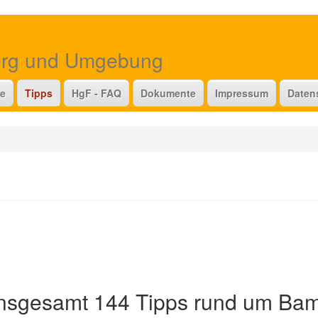
erg und Umgebung
te
Tipps
HgF - FAQ
Dokumente
Impressum
Daten
 insgesamt 144 Tipps rund um Ba