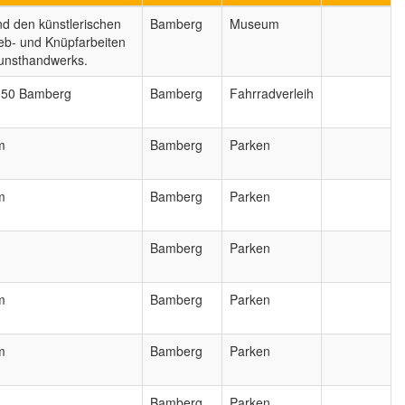
nd den künstlerischen
Bamberg
Museum
 Web- und Knüpfarbeiten
Kunsthandwerks.
6050 Bamberg
Bamberg
Fahrradverleih
m
Bamberg
Parken
m
Bamberg
Parken
Bamberg
Parken
m
Bamberg
Parken
m
Bamberg
Parken
Bamberg
Parken