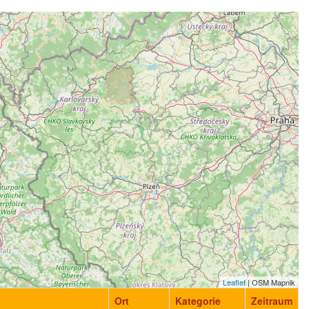
Leaflet
| OSM Mapnik
Ort
Kategorie
Zeitraum