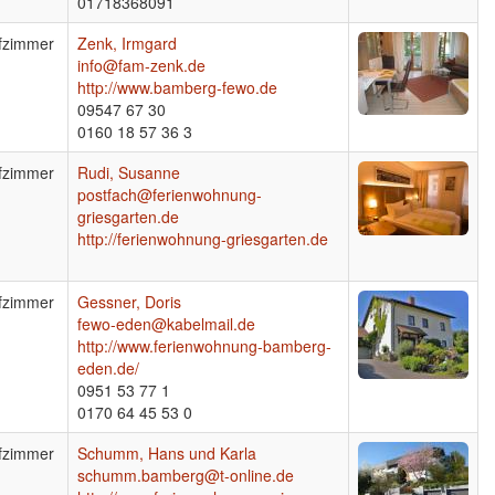
01718368091
fzimmer
Zenk, Irmgard
info@fam-zenk.de
http://www.bamberg-fewo.de
09547 67 30
0160 18 57 36 3
fzimmer
Rudi, Susanne
postfach@ferienwohnung-
griesgarten.de
http://ferienwohnung-griesgarten.de
fzimmer
Gessner, Doris
fewo-eden@kabelmail.de
http://www.ferienwohnung-bamberg-
eden.de/
0951 53 77 1
0170 64 45 53 0
fzimmer
Schumm, Hans und Karla
schumm.bamberg@t-online.de