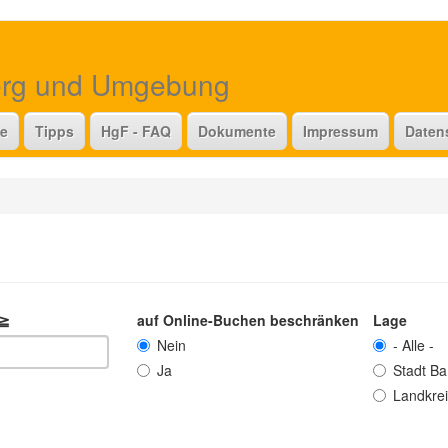
erg und Umgebung
te
Tipps
HgF - FAQ
Dokumente
Impressum
Daten
 ≧
auf Online-Buchen beschränken
Lage
Nein
- Alle -
Ja
Stadt B
Landkre