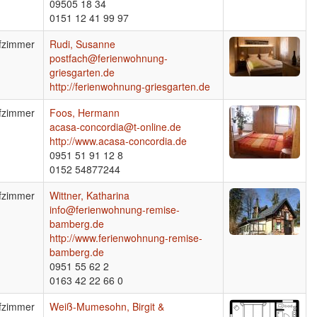
09505 18 34
0151 12 41 99 97
fzimmer
Rudi, Susanne
postfach@ferienwohnung-
griesgarten.de
http://ferienwohnung-griesgarten.de
fzimmer
Foos, Hermann
acasa-concordia@t-online.de
http://www.acasa-concordia.de
0951 51 91 12 8
0152 54877244
fzimmer
Wittner, Katharina
info@ferienwohnung-remise-
bamberg.de
http://www.ferienwohnung-remise-
bamberg.de
0951 55 62 2
0163 42 22 66 0
fzimmer
Weiß-Mumesohn, Birgit &