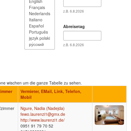
Datum
z.B. 6.8.2026
Abreisetag
Datum
z.B. 6.8.2026
tphone wischen um die ganze Tabelle zu sehen.
zimmer
Vermieter, EMail, Link, Telefon,
Mobil
fzimmer
Ngure, Nadia (Nadejda)
fewo.laurenzi1@gmx.de
http://www.laurenzi1.de/
0951 91 79 70 52