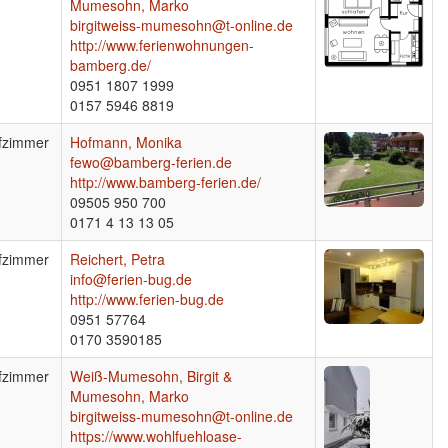
Mumesohn, Marko
birgitweiss-mumesohn@t-online.de
http://www.ferienwohnungen-
bamberg.de/
0951 1807 1999
0157 5946 8819
fzimmer
Hofmann, Monika
fewo@bamberg-ferien.de
http://www.bamberg-ferien.de/
09505 950 700
0171 4 13 13 05
fzimmer
Reichert, Petra
info@ferien-bug.de
http://www.ferien-bug.de
0951 57764
0170 3590185
fzimmer
Weiß-Mumesohn, Birgit &
Mumesohn, Marko
birgitweiss-mumesohn@t-online.de
https://www.wohlfuehloase-