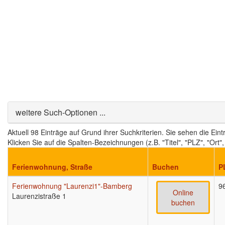
Ausblenden
weitere Such-Optionen ...
Aktuell 98 Einträge auf Grund ihrer Suchkriterien. Sie sehen die Ein
Klicken Sie auf die Spalten-Bezeichnungen (z.B. "Titel", "PLZ", "Ort
Ferienwohnung, Straße
Buchen
P
Ferienwohnung "Laurenzi1"-Bamberg
9
Online
Laurenzistraße 1
buchen