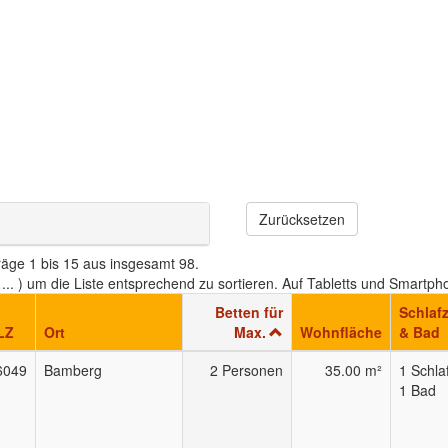
Zurücksetzen
träge 1 bis 15 aus insgesamt 98.
", ... ) um die Liste entsprechend zu sortieren. Auf Tabletts und Smar
Betten für
Schlaf
LZ
Ort
Max.
Wohnfläche
& Bad
6049
Bamberg
2 Personen
35.00 m²
1 Schla
1 Bad