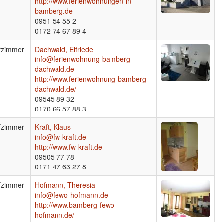
http://www.ferienwohnungen-in-
bamberg.de
0951 54 55 2
0172 74 67 89 4
fzimmer
Dachwald, Elfriede
info@ferienwohnung-bamberg-
dachwald.de
http://www.ferienwohnung-bamberg-
dachwald.de/
09545 89 32
0170 66 57 88 3
fzimmer
Kraft, Klaus
info@fw-kraft.de
http://www.fw-kraft.de
09505 77 78
0171 47 63 27 8
fzimmer
Hofmann, Theresia
info@fewo-hofmann.de
http://www.bamberg-fewo-
hofmann.de/