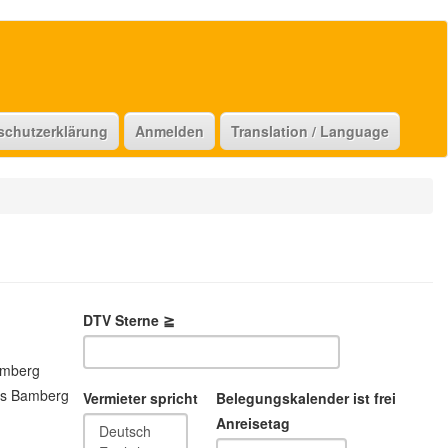
schutzerklärung
Anmelden
Translation / Language
DTV Sterne ≧
amberg
is Bamberg
Vermieter spricht
Belegungskalender ist frei
Anreisetag