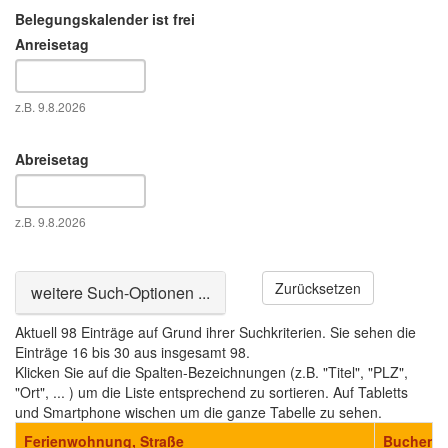
Belegungskalender ist frei
Anreisetag
Datum
z.B. 9.8.2026
Abreisetag
Datum
z.B. 9.8.2026
Zurücksetzen
Ausblenden
weitere Such-Optionen ...
Aktuell 98 Einträge auf Grund ihrer Suchkriterien. Sie sehen die
Einträge 16 bis 30 aus insgesamt 98.
Klicken Sie auf die Spalten-Bezeichnungen (z.B. "Titel", "PLZ",
"Ort", ... ) um die Liste entsprechend zu sortieren. Auf Tabletts
und Smartphone wischen um die ganze Tabelle zu sehen.
Ferienwohnung, Straße
Buchen