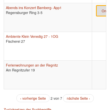
Abends ins Konzert Bamberg- App1
Onli
Regensburger Ring 3-5
Ambiente Klein Venedig 27 - 1OG
Fischerei 27
Ferienwohnungen an der Regnitz
Am Regnitzufer 19
‹ vorherige Seite
2 von 7
nächste Seite ›
Zurücksetzen der Suchbegriffe