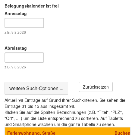
Belegungskalender ist frei
Anreisetag
Datum
z.B. 9.8.2026
Abreisetag
Datum
z.B. 9.8.2026
Zurücksetzen
Ausblenden
weitere Such-Optionen ...
Aktuell 98 Einträge auf Grund ihrer Suchkriterien. Sie sehen die
Einträge 31 bis 45 aus insgesamt 98.
Klicken Sie auf die Spalten-Bezeichnungen (z.B. "Titel", "PLZ",
"Ort", ... ) um die Liste entsprechend zu sortieren. Auf Tabletts
und Smartphone wischen um die ganze Tabelle zu sehen.
Ferienwohnung, Straße
Buchen