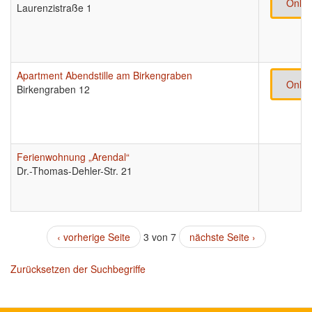
Onlin
Laurenzistraße 1
Apartment Abendstille am Birkengraben
Onlin
Birkengraben 12
Ferienwohnung „Arendal“
Dr.-Thomas-Dehler-Str. 21
‹ vorherige Seite
3 von 7
nächste Seite ›
Zurücksetzen der Suchbegriffe