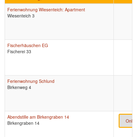
Ferienwohnung Wiesenteich: Apartment
Wiesenteich 3
Fischerhäuschen EG
Fischerei 33
Ferienwohnung Schlund
Birkenweg 4
Abendstille am Birkengraben 14
Onlin
Birkengraben 14