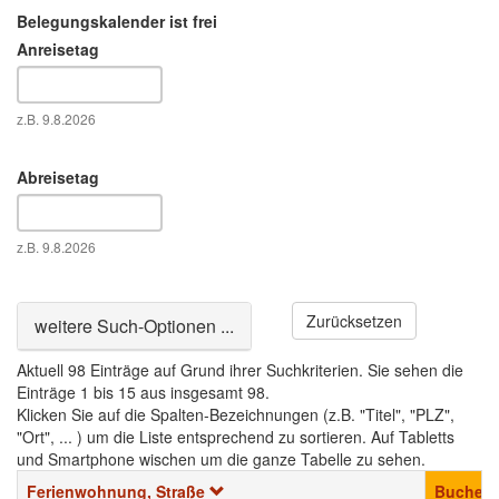
Belegungskalender ist frei
Anreisetag
Datum
z.B. 9.8.2026
Abreisetag
Datum
z.B. 9.8.2026
Zurücksetzen
Ausblenden
weitere Such-Optionen ...
Aktuell 98 Einträge auf Grund ihrer Suchkriterien. Sie sehen die
Einträge 1 bis 15 aus insgesamt 98.
Klicken Sie auf die Spalten-Bezeichnungen (z.B. "Titel", "PLZ",
"Ort", ... ) um die Liste entsprechend zu sortieren. Auf Tabletts
und Smartphone wischen um die ganze Tabelle zu sehen.
Ferienwohnung, Straße
Buchen