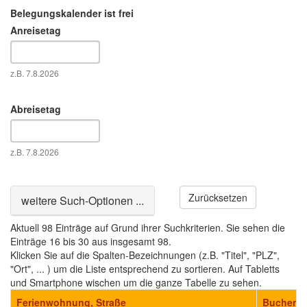
Belegungskalender ist frei
Anreisetag
Datum
z.B. 7.8.2026
Abreisetag
Datum
z.B. 7.8.2026
Zurücksetzen
Ausblenden
weitere Such-Optionen ...
Aktuell 98 Einträge auf Grund ihrer Suchkriterien. Sie sehen die
Einträge 16 bis 30 aus insgesamt 98.
Klicken Sie auf die Spalten-Bezeichnungen (z.B. "Titel", "PLZ",
"Ort", ... ) um die Liste entsprechend zu sortieren. Auf Tabletts
und Smartphone wischen um die ganze Tabelle zu sehen.
Ferienwohnung, Straße
Buchen